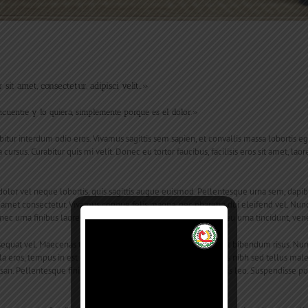
it amet, consectetur, adipisci velit…»
cuentre y lo quiera, simplemente porque es el dolor.»
bitur interdum odio eros. Vivamus sagittis sem sapien, et convallis massa lobortis e
cursus. Curabitur quis mi velit. Donec eu tortor faucibus, facilisis eros sit amet, la
vel neque lobortis, quis sagittis augue euismod. Pellentesque urna sem, dapibus 
met consectetur. Vivamus congue felis magna, nec pharetra dui eleifend vel. Nu
ec urna finibus laoreet. Cras egestas malesuada lacus. Nunc eu urna tincidunt, vene
Reproductor
de
uat vel. Maecenas turpis risus, blandit id est sit amet, feugiat bibendum risus. Nunc
vídeo
eros, tempus in est eget, sagittis euismod tellus. Nam mollis nibh sed tellus malesu
an. Pellentesque finibus nisl et posuere tempus. Sed in mollis leo. Suspendisse pot