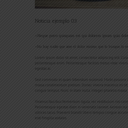
Noticia ejemplo 03
«Neque porro quisquam est qui dolorem ipsum quia dolor s
«No hay nadie que ame el dolor mismo, que lo busque, lo en
Lorem ipsum dolor sit amet, consectetur adipiscing elit. Cura
pellentesque enim. Pellentesque facilisis metus vitae viverra 
egestas ac.
Sed commodo et quam bibendum euismod. Morbi posuere dolor 
massa condimentum pretium. Donec viverra maximus mi sit a
congue tempus. Nunc in diam nulla. Integer pharetra massa n
Vivamus faucibus fermentum ligula, vel vestibulum nisi conseq
Pellentesque egestas diam in venenatis laoreet. Aenean nulla 
ultrices lacus. Praesent blandit libero tempus congue accums
erat fringilla sodales.