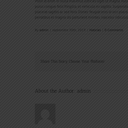
Proin id enim in nulla maximus ultricies eget ut magna. Nu
purus congue felis fringilla, et vehicula mi sagittis. Suspend
placerat sagittis ac sed felis. Donec feugiat eros id orci plac
penatibus et magnis dis parturient montes, nascetur ridiculu
By
admin
|
septiembre 30th, 2019
|
Noticias
|
0 Comments
Share This Story, Choose Your Platform!
About the Author:
admin