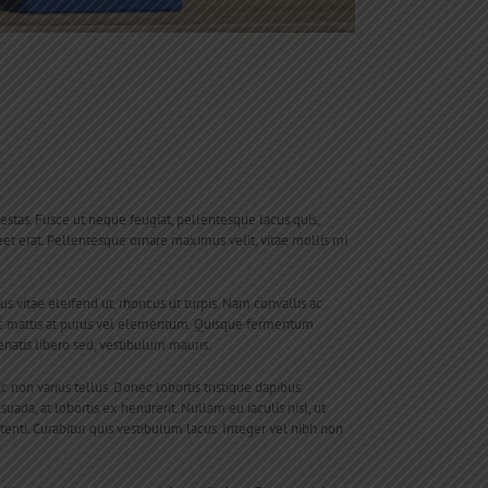
gestas. Fusce ut neque feugiat, pellentesque lacus quis,
oreet erat. Pellentesque ornare maximus velit, vitae mollis mi
vitae eleifend ut, rhoncus ut turpis. Nam convallis ac
nc mattis at purus vel elementum. Quisque fermentum
natis libero sed, vestibulum mauris.
 non varius tellus. Donec lobortis tristique dapibus.
ada, at lobortis ex hendrerit. Nullam eu iaculis nisl, ut
enti. Curabitur quis vestibulum lacus. Integer vel nibh non