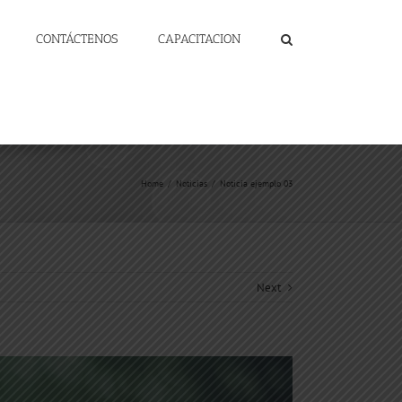
CONTÁCTENOS
CAPACITACION
Home
/
Noticias
/
Noticia ejemplo 03
Next