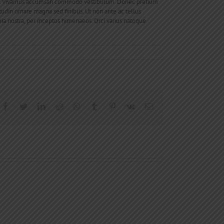
velit. Vivamus accumsan commodo vestibulum. Donec pretium
citudin ornare magna sed finibus. Ut non ante ac tellus
nubia nostra, per inceptos himenaeos. Orci varius natoque
Facebook
Twitter
LinkedIn
Reddit
Whatsapp
Tumblr
Pinterest
Vk
Email