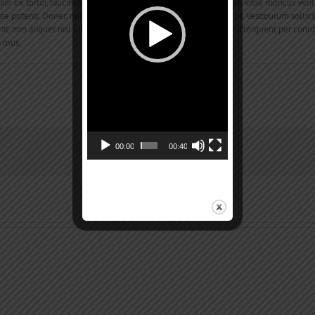
llam ex tortor, faucibus vel tortor eu, sodales semper sapien. Nam vitae rhoncus 
isse potenti. Donec non erat porttitor, congue urna in, blandit eros. Vestibulum solli
erat, non aliquet nisl ultricies. Class aptent taciti sociosqu ad litora torquent per co
s mus.
00:00
00:40