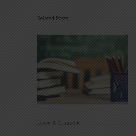
Related Posts
lo 02
Noticia ejemplo 01
Leave A Comment