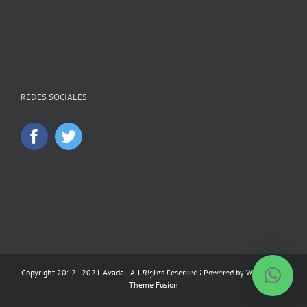
REDES SOCIALES
Copyright 2012 - 2021 Avada | All Rights Reserved | Powered by
WordPress
|
Escríbale al Rector
Theme Fusion